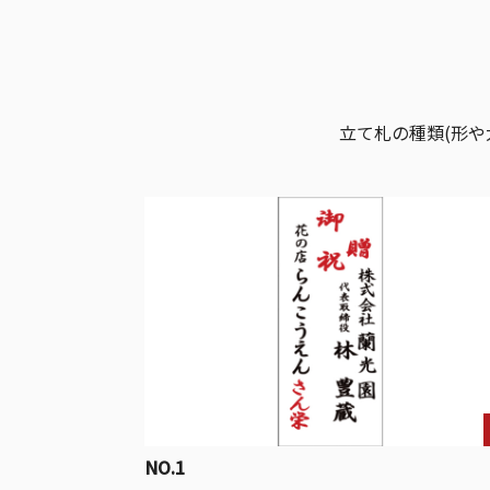
立て札の種類(形
NO.1